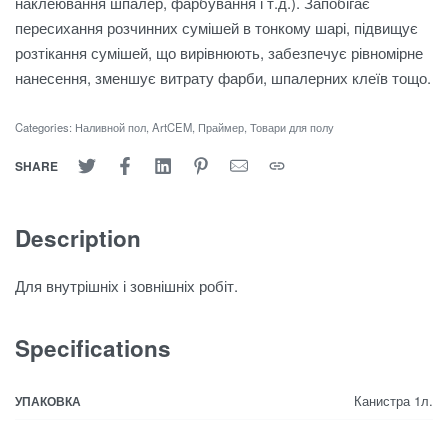
наклеювання шпалер, фарбування і т.д.). Запобігає
пересихання розчинних сумішей в тонкому шарі, підвищує
розтікання сумішей, що вирівнюють, забезпечує рівномірне
нанесення, зменшує витрату фарби, шпалерних клеїв тощо.
Categories:
Наливной пол
,
ArtCEM
,
Праймер
,
Товари для полу
SHARE
Description
Для внутрішніх і зовнішніх робіт.
Specifications
Канистра 1л.
УПАКОВКА